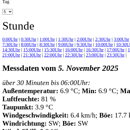
Tag
Stunde
0:00Uhr
|
0:30Uhr
|
1:00Uhr
|
1:30Uhr
|
2:00Uhr
|
2:30Uhr
|
3:00Uhr
7:30Uhr
|
8:00Uhr
|
8:30Uhr
|
9:00Uhr
|
9:30Uhr
|
10:00Uhr
|
10:30U
14:30Uhr
|
15:00Uhr
|
15:30Uhr
|
16:00Uhr
|
16:30Uhr
|
17:00Uhr
|
1
21:00Uhr
|
21:30Uhr
|
22:00Uhr
|
22:30Uhr
|
23:00Uhr
|
23:30Uhr
|
Messdaten vom
5. November 2025
über 30 Minuten bis 06:00Uhr:
Außentemperatur:
6.9 °C;
Min:
6.9 °C;
Ma
Luftfeuchte:
81 %
Taupunkt:
3.9 °C
Windgeschwindigkeit:
6.4 km/h;
Böe:
17.7 
Windrichtung:
SW;
Böe:
SW